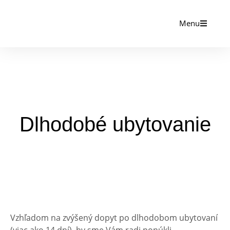
Menu
Dlhodobé ubytovanie
Vzhľadom na zvýšený dopyt po dlhodobom ubytovaní
(viac ako 14 dní), by sme Vám radi ponúkli