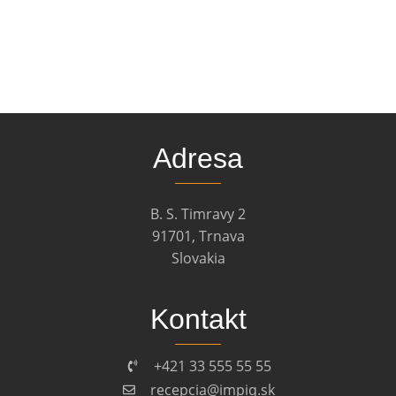
Adresa
B. S. Timravy 2
91701, Trnava
Slovakia
Kontakt
+421 33 555 55 55
recepcia@impiq.sk