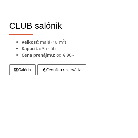
CLUB salónik
2
Veľkosť:
malá (18 m
)
Kapacita:
5 osôb
Cena prenájmu:
od € 90,-
Galéria
Cenník a rezervácia