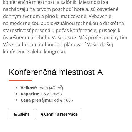
konferenčné miestnosti a salónik. Miestnosti sa
nachádzajú na prvom poschodí hotela, sú osvetlené
denným svetlom a plne klimatizované. Vybavenie
najmodernejšou audiovizuálnou technikou a diskrétna
starostlivosť personálu počas konferencie, prispeje k
úspešnému priebehu Vašej akcie. Náš profesionálny tím
Vás s radosťou podporí pri plánovaní Vašej ďalšej
konferencie alebo kongresu.
Konferenčná miestnosť A
2
Veľkosť:
malá (40 m
)
Kapacita:
12-20 osôb
Cena prenájmu:
od € 160,-
Galéria
Cenník a rezervácia